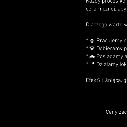
Każdy proces koń
ceramicznej, aby 
Dlaczego warto w
* 🧽 Pracujemy 
* 💎 Dobieramy p
* 🚗 Posiadamy a
* 📍 Działamy lo
Efekt? Lśniąca, g
Ceny zac