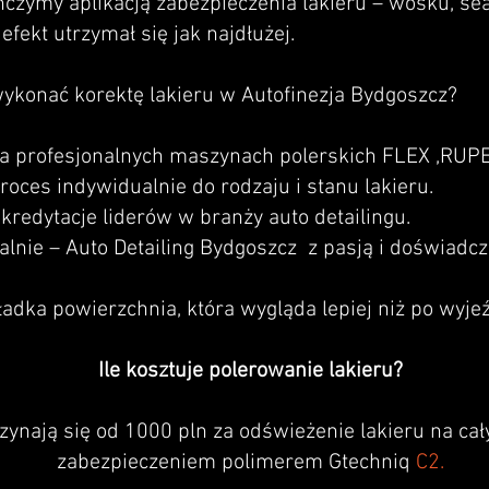
czymy aplikacją zabezpieczenia lakieru – wosku, sea
efekt utrzymał się jak najdłużej.
ykonać korektę lakieru w Autofinezja Bydgoszcz?
na profesjonalnych maszynach polerskich FLEX ,RUP
roces indywidualnie do rodzaju i stanu lakieru.
kredytacje liderów w branży auto detailingu.
kalnie – Auto Detailing Bydgoszcz z pasją i doświadc
ładka powierzchnia, która wygląda lepiej niż po wyjeź
Ile kosztuje polerowanie lakieru?
zynają się od 1000 pln za odświeżenie lakieru na cał
zabezpieczeniem polimerem Gtechniq
C2.