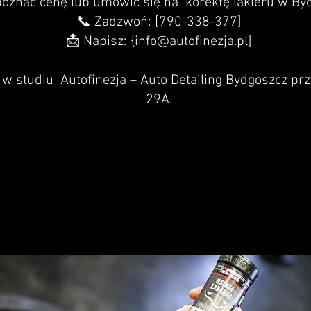
oznać cenę lub umówić się na korektę lakieru w By
📞 Zadzwoń: [790-338-377]
📩 Napisz: {
info@autofinezja.pl
]
w studiu Autofinezja – Auto Detailing Bydgoszcz pr
29A.