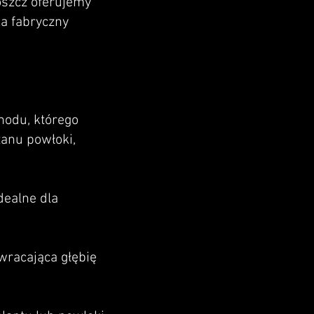
oszcz oferujemy
ka fabryczny
hodu, którego
tanu powłoki,
dealne dla
wracająca głębię