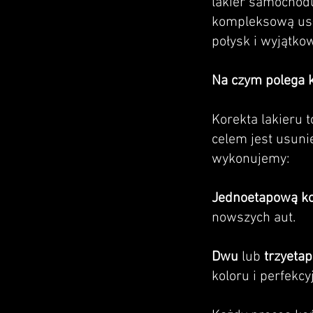
lakier samochodu
kompleksową usłu
połysk i wyjątko
Na czym polega k
Korekta lakieru 
celem jest usuni
wykonujemy:
Jednoetapową ko
nowszych aut.
Dwu
lub
trzyeta
koloru i perfekcy