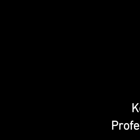
K
Profe