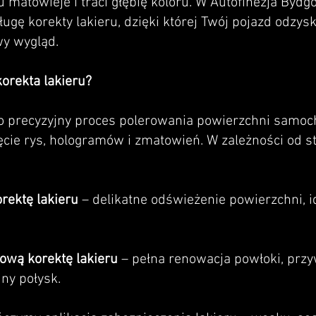
 matowieje i traci głębię koloru. W Autofinezja Bydg
gę korekty lakieru, dzięki której Twój pojazd odzys
wy wygląd.
orekta lakieru?
to precyzyjny proces polerowania powierzchni samoc
ęcie rys, hologramów i zmatowień. W zależności od s
rektę lakieru
– delikatne odświeżenie powierzchni, i
pową korektę lakieru
– pełna renowacja powłoki, przy
jny połysk.