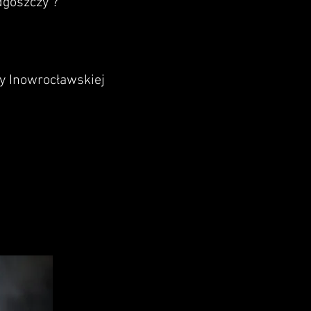
dgoszczy ?
zy Inowrocławskiej