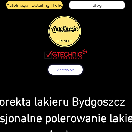
Autofinezja | Detailing | Folie
Blog
Zadzwoń
orekta lakieru Bydgoszcz
sjonalne polerowanie laki