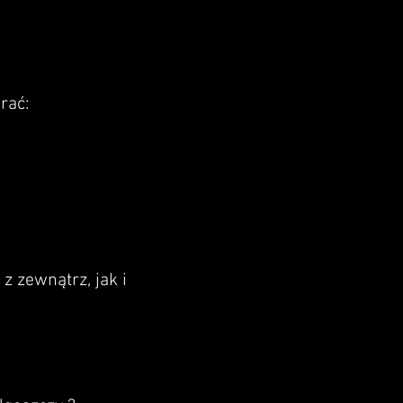
rać:
 zewnątrz, jak i