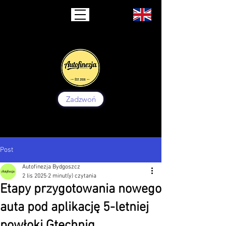
Zadzwoń
Post
Autofinezja Bydgoszcz
2 lis 2025
2 minut(y) czytania
Etapy przygotowania nowego
auta pod aplikację 5-letniej
powłoki Gtechniq