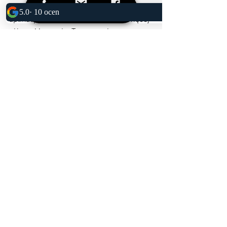
Proces przygotowania nowego auta pod 
Tel
Email
Facebook
aplikację powłoki Gtechniq to coś więcej 
niż zwykłe mycie. To precyzyjny, 
wieloetapowy detailing, którego celem 
jest zapewnienie maksymalnej trwałości 
i perfekcyjnego wyglądu lakieru.
Jeśli chcesz, aby Twój samochód 
zachował salonowy wygląd przez lata – 
powłoka ceramiczna Gtechniq 5-letnia 
to najlepszy wybór.
 Lokalizacja studio : Bydgoszcz, 
Inowrocławska 29A (obok CSV)
#powłokaceramicznaGtechniq
#przygotowanieauta